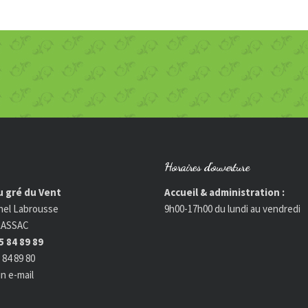
Horaires d’ouverture
 gré du Vent
Accueil & administration :
hel Labrousse
9h00-17h00 du lundi au vendredi
LASSAC
55 84 89 89
5 84 89 80
n e-mail