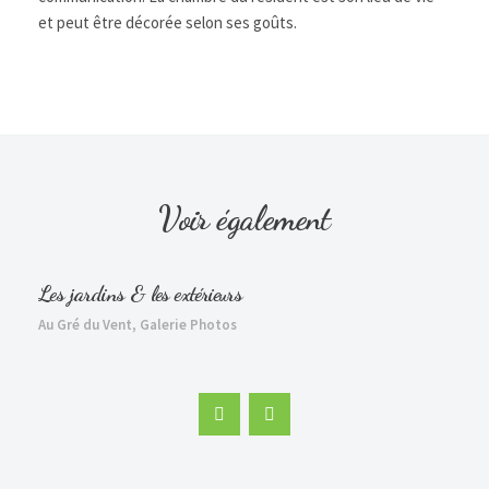
et peut être décorée selon ses goûts.
Voir également
Les jardins & les extérieurs
L’
Au Gré du Vent
,
Galerie Photos
Au 