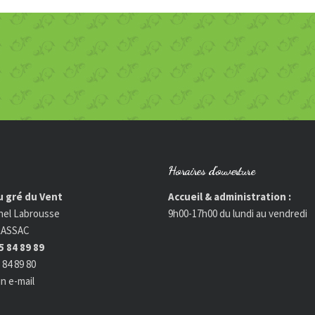
Horaires d’ouverture
 gré du Vent
Accueil & administration :
hel Labrousse
9h00-17h00 du lundi au vendredi
LASSAC
55 84 89 89
5 84 89 80
n e-mail